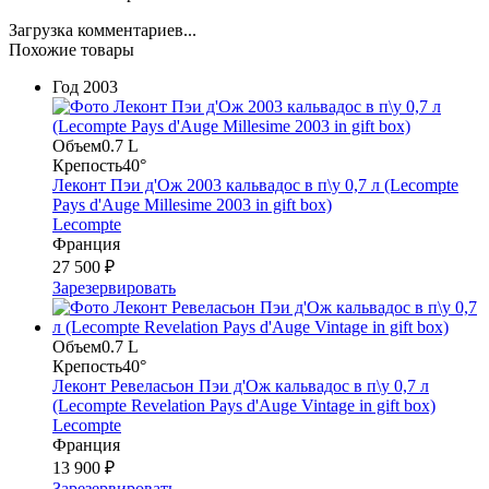
Загрузка комментариев...
Похожие товары
Год
2003
Объем
0.7 L
Крепость
40°
Леконт Пэи д'Ож 2003 кальвадос в п\у 0,7 л (Lecompte
Pays d'Auge Millesime 2003 in gift box)
Lecompte
Франция
27 500 ₽
Зарезервировать
Объем
0.7 L
Крепость
40°
Леконт Ревеласьон Пэи д'Ож кальвадос в п\у 0,7 л
(Lecompte Revelation Pays d'Auge Vintage in gift box)
Lecompte
Франция
13 900 ₽
Зарезервировать