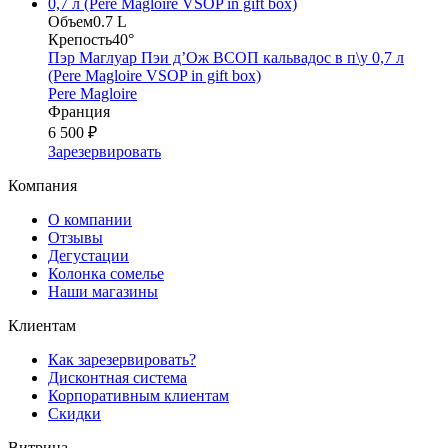
Объем
0.7 L
Крепость
40°
Пэр Маглуар Пэи д’Ож ВСОП кальвадос в п\у 0,7 л
(Pere Magloire VSOP in gift box)
Pere Magloire
Франция
6 500 ₽
Зарезервировать
Компания
О компании
Отзывы
Дегустации
Колонка сомелье
Наши магазины
Клиентам
Как зарезервировать?
Дисконтная система
Корпоративным клиентам
Скидки
Витрина