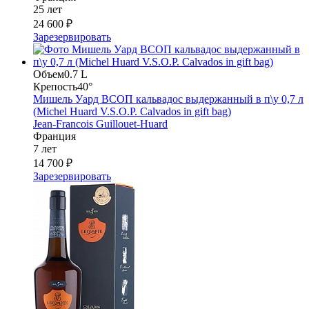
25 лет
24 600 ₽
Зарезервировать
Объем
0.7 L
Крепость
40°
Мишель Уард ВСОП кальвадос выдержанный в п\у 0,7 л
(Michel Huard V.S.O.P. Calvados in gift bag)
Jean-Francois Guillouet-Huard
Франция
7 лет
14 700 ₽
Зарезервировать