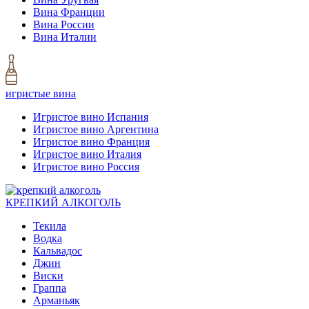
Вина Франции
Вина России
Вина Италии
игристые вина
Игристое вино Испания
Игристое вино Аргентина
Игристое вино Франция
Игристое вино Италия
Игристое вино Россия
КРЕПКИЙ АЛКОГОЛЬ
Текила
Водка
Кальвадос
Джин
Виски
Граппа
Арманьяк