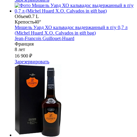
Объем
0.7 L
Крепость
40°
Мишель Уард ХО кальвадос выдержанный в п\у 0,7 л
(Michel Huard X.O. Calvados in gift bag)
Jean-Francois Guillouet-Huard
Франция
8 лет
16 900 ₽
Зарезервировать