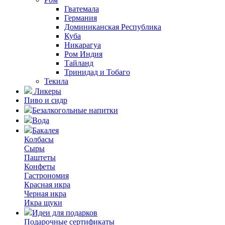
Гватемала
Германия
Доминиканская Республика
Куба
Никарагуа
Ром Индия
Тайланд
Тринидад и Тобаго
Текила
Ликеры
Пиво и сидр
Безалкогольные напитки
Вода
Бакалея
Колбасы
Сыры
Паштеты
Конфеты
Гастрономия
Красная икра
Черная икра
Икра щуки
Идеи для подарков
Подарочные сертификаты