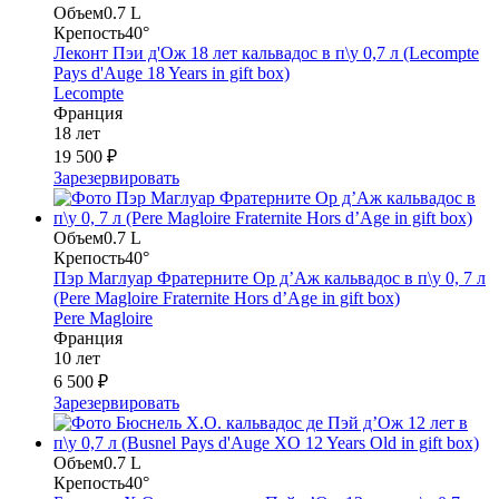
Объем
0.7 L
Крепость
40°
Леконт Пэи д'Ож 18 лет кальвадос в п\у 0,7 л (Lecompte
Pays d'Auge 18 Years in gift box)
Lecompte
Франция
18 лет
19 500 ₽
Зарезервировать
Объем
0.7 L
Крепость
40°
Пэр Маглуар Фратерните Ор д’Аж кальвадос в п\у 0, 7 л
(Pere Magloire Fraternite Hors d’Age in gift box)
Pere Magloire
Франция
10 лет
6 500 ₽
Зарезервировать
Объем
0.7 L
Крепость
40°