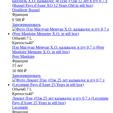
Бюснель X.O. кальвадос де Пэй д’Ож 12 лет в п\у 0,7 л
(Busnel Pays d'Auge XO 12 Years Old in gift box)
Distillerie Busnel
Франция
9 500 ₽
Зарезервировать
Объем
0.7 L
Крепость
40°
Пэр Маглуар Мемуар Х.О. кальвадос в п\у 0,7 л (Pere
Magloire Memoire X.O. in gift box)
Pere Magloire
Франция
15 лет
16 900 ₽
Зарезервировать
Объем
0.7 L
Крепость
40°
Леконт Пэи д'Ож 25 лет кальвадос в п\у 0,7 л (Lecompte
Pays d'Auge 25 Years in gift box)
Lecompte
Франция