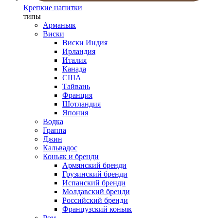
Крепкие напитки
типы
Арманьяк
Виски
Виски Индия
Ирландия
Италия
Канада
США
Тайвань
Франция
Шотландия
Япония
Водка
Граппа
Джин
Кальвадос
Коньяк и бренди
Армянский бренди
Грузинский бренди
Испанский бренди
Молдавский бренди
Российский бренди
Французский коньяк
Ром