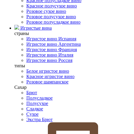
Красное полусладкое вино
Красное полусухое вино
Розовое сухое вино
Розовое полусухое вино
Розовое полусладкое вино
Игристые вина
страны
Игристое вино Испания
Игристое вино Аргентина
Игристое вино Франция
Игристое вино Италия
Игристое вино Россия
типы
Белое игристое вино
Красное игристое вино
Розовое шампанское
Сахар
Брют
Полусладкое
Полусухое
Сладкое
Сухое
Экстра Брют