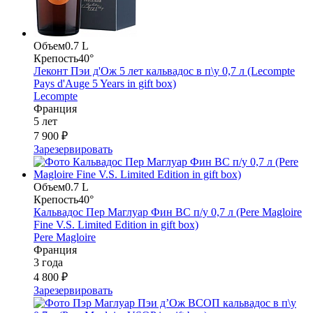
Объем
0.7 L
Крепость
40°
Леконт Пэи д'Ож 5 лет кальвадос в п\у 0,7 л (Lecompte
Pays d'Auge 5 Years in gift box)
Lecompte
Франция
5 лет
7 900 ₽
Зарезервировать
Объем
0.7 L
Крепость
40°
Кальвадос Пер Маглуар Фин ВС п/у 0,7 л (Pere Magloire
Fine V.S. Limited Edition in gift box)
Pere Magloire
Франция
3 года
4 800 ₽
Зарезервировать